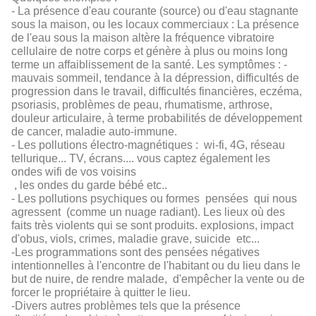
- La présence d'eau courante (source) ou d'eau stagnante
sous la maison, ou les locaux commerciaux : La présence
de l'eau sous la maison altère la fréquence vibratoire
cellulaire de notre corps et génère à plus ou moins long
terme un affaiblissement de la santé. Les symptômes : -
mauvais sommeil, tendance à la dépression, difficultés de
progression dans le travail, difficultés financières, eczéma,
psoriasis, problèmes de peau, rhumatisme, arthrose,
douleur articulaire, à terme probabilités de développement
de cancer, maladie auto-immune.
- Les pollutions électro-magnétiques : wi-fi, 4G, réseau
tellurique... TV, écrans.... vous captez également les
ondes wifi de vos voisins
, les ondes du garde bébé etc..
- Les pollutions psychiques ou formes pensées qui nous
agressent (comme un nuage radiant). Les lieux où des
faits très violents qui se sont produits. explosions, impact
d'obus, viols, crimes, maladie grave, suicide etc...
-Les programmations sont des pensées négatives
intentionnelles à l'encontre de l'habitant ou du lieu dans le
but de nuire, de rendre malade, d'empêcher la vente ou de
forcer le propriétaire à quitter le lieu.
-Divers autres problèmes tels que la présence